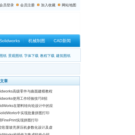
会员登录
会员注册
加入收藏
网站地图
Solidworks
机械制图
CAD新闻
设计杂谈
图纸
景观图纸
字体下载
教程下载
建筑图纸
文章
olidworks高级零件与曲面建模教程
lidworks使用工作经验技巧8招
olidWorks在塑料转向轮设计中的应
SolidWorks中实现批量拼图打印
FinePrint实现拼图打印
控彩显玻壳屏压机参数化设计及虚
olidWorks的插件与集成软件介绍