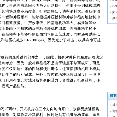
机构，虽然具有急回和力放大运动特性，但由于受到机械结构
So
，其滑块速度不易改变。行程次数低，功率消耗大。液压传动
如
的冲程和冲压频率，能够根据冲压板材和冲裁件很好地控制冲
基
和回程速度慢、生产效率低、所需电机功率大、易泄漏等缺
质上是由不同形式的双曲柄滑块机构组成，具有曲柄半径小、
、在高频率下能够得到低而均匀的工艺速度，同时还可以降低
机和油压机减少10-20dB(A)。因为减少了冲击，模具寿命可提
载荷的最关键的部件之一，因此，机身对冲床的精度起着决定
重点考虑，因为一般冲床往往不是由于强度不够而破坏，而是
刚度不仅影响冲床的性能和使用寿命，还直接影响机床上模具
响到生产的顺利完成。另外，数控转塔冲床喉口深度比一般冲
我们利用有限元方法分析机身的受力，合理设计机身结构，使
，提高产品性能。
随机
虚
闭式两种，开式机身在三个方向均有开口，故容易接近模具。
运
行操作。对操作者极其便利，同时还具有机身结构简单、重量