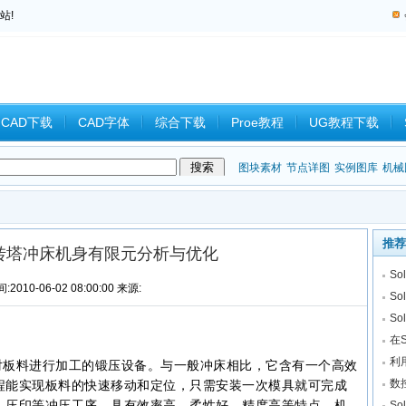
站!
CAD下载
CAD字体
综合下载
Proe教程
UG教程下载
教程
中望CAD
Catia教程
CAD习题
CAM
CAD2008
图块素材
节点详图
实例图库
机械
推荐
转塔冲床机身有限元分析与优化
S
:2010-06-02 08:00:00 来源:
So
S
在
利用
板料进行加工的锻压设备。与一般冲床相比，它含有一个高效
数
程能实现板料的快速移动和定位，只需安装一次模具就可完成
、压印等冲压工序，具有效率高、柔性好、精度高等特点。机
S