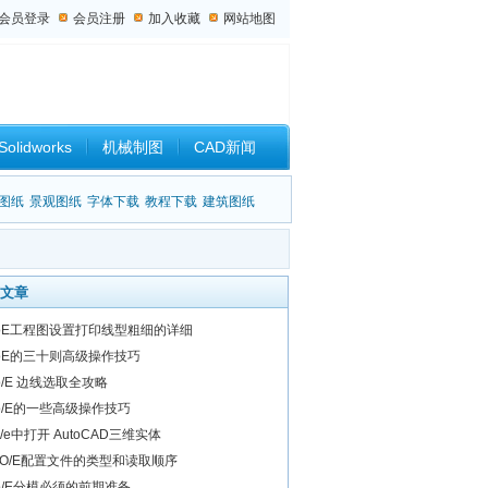
会员登录
会员注册
加入收藏
网站地图
Solidworks
机械制图
CAD新闻
设计杂谈
图纸
景观图纸
字体下载
教程下载
建筑图纸
文章
roE工程图设置打印线型粗细的详细
roE的三十则高级操作技巧
o/E 边线选取全攻略
ro/E的一些高级操作技巧
o/e中打开 AutoCAD三维实体
RO/E配置文件的类型和读取顺序
ro/E分模必须的前期准备