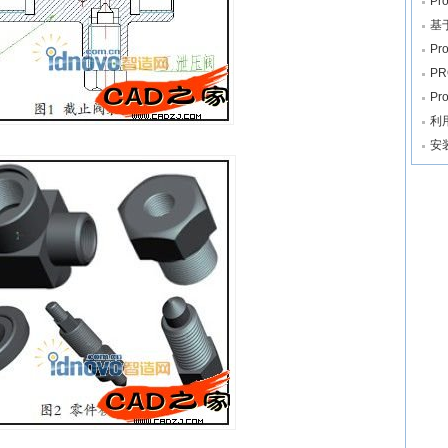
P
基于
P
P
P
利
安装