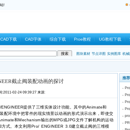
站!
CAD下载
CAD字体
综合下载
Proe教程
UG教程下载
教程
中望CAD
Catia教程
CAD习题
CAM
CAD2008
图块素材
节点详图
实例图库
机械
推荐
NGINEER截止阀装配动画的探讨
P
:2011-02-24 09:39:27 来源:
P
Pr
NGINEER提供了三维实体设计功能。其中的Animate和
P
GINEER装配环境中把零件的现实情景以动画的形式演示出来，即使交
pr
mate和Mechanism输出的MPG或JPG文件了解机构的运动
P
。本文利用Pro/ ENGINEER 3.0建立截止阀的三维模
P