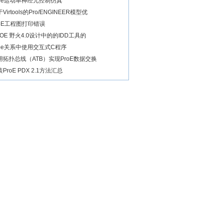
roe运动单神经元控制仿真
Virtools的Pro/ENGINEER模型优
roE工程图打印错误
ROE 野火4.0设计中的的IDD工具的
roe关系中使用交互式C程序
用拓扑总线（ATB）实现ProE数据交换
ProE PDX 2.1方法汇总