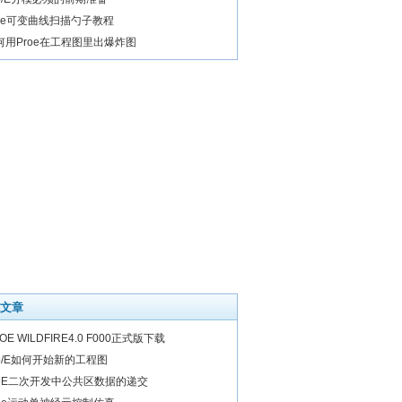
roe可变曲线扫描勺子教程
何用Proe在工程图里出爆炸图
文章
OE WILDFIRE4.0 F000正式版下载
ro/E如何开始新的工程图
roE二次开发中公共区数据的递交