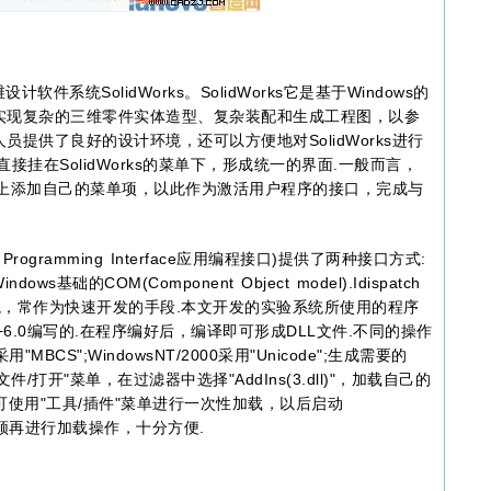
统SolidWorks。SolidWorks它是基于Windows的
实现复杂的三维零件实体造型、复杂装配和生成工程图，以参
提供了良好的设计环境，还可以方便地对SolidWorks进行
挂在SolidWorks的菜单下，形成统一的界面.一般而言，
的界面上添加自己的菜单项，以此作为激活用户程序的接口，完成与
ion Programming Interface应用编程接口)提供了两种接口方式:
indows基础的COM(Component Object model).Idispatch
环境，常作为快速开发的手段.本文开发的实验系统所使用的程序
C++6.0编写的.在程序编好后，编译即可形成DLL文件.不同的操作
"MBCS";WindowsNT/2000采用"Unicode";生成需要的
"文件/打开"菜单，在过滤器中选择"AddIns(3.dll)"，加载自己的
还可使用"工具/插件"菜单进行一次性加载，以后启动
，无须再进行加载操作，十分方便.