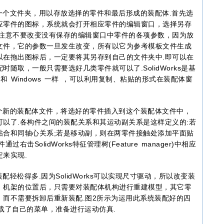
文件夹，用以存放选择的零件和最后形成的装配体.首先选
应零件的图标，系统就会打开相应零件的编辑窗口，选择另存
.注意不要改变没有保存的编辑窗口中零件的各项参数，因为放
文件，它的参数一旦发生改变，所有以它为参考模板文件生成
以在拖出图标后，一定要将其另存到自己的文件夹中.即可以在
随取，一般只需要选好几类零件就可以了.SolidWorks是基
全和 Windows 一样 ，可以利用复制、粘贴的形式在装配体窗
新的装配体文件，将选好的零件插入到这个装配体文件中，
以了.各构件之间的装配关系和其运动副关系是这样定义的:若
贴合和同轴心关系;若是移动副，则在两零件接触处添加平面贴
击SolidWorks特征管理树(Feature manager)中相应
来实现.
松得多.因为SolidWorks可以实现尺寸驱动，所以改变装
，机架的位置后，只需要对装配体机构进行重建模型，其它零
而不需要拆卸后重新装配.图2所示为运用此系统装配好的四
上加载了自己的菜单，准备进行运动仿真.