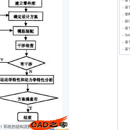
基
基
塑
探
基
S
基
基