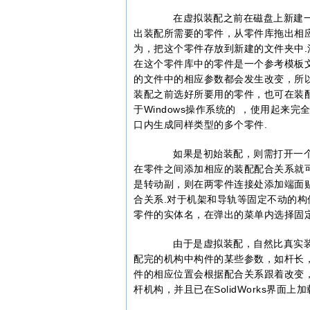
在虚拟装配之前在磁盘上新建一个
出装配所需要的零件，从零件库拖出相
为，把这个零件存放到新建的文件夹中
在这个零件库中的零件是一个参考模板
的文件中的相应参数都会发生改变，所
装配之前选好所要用的零件，也可在装配时
于Windows操作系统的 ，使用起来完
口内生成同样类型的多个零件.
如果是初始装配，则需打开一个
在零件之间添加相应的装配配合关系就可
是转动副，则在两零件连接处添加端面
合关系.对于机架和导轨等固定不动的构件通过右
零件的实体名，在弹出的菜单内选择固定
由于是虚拟装配，自然比真实装配轻
配完的机构中构件的某些参数，如杆长
件的相应位置会根据配合关系跟着改变，
杆机构，并且已在SolidWorks界面