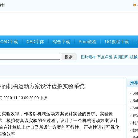
站!
CAD下载
CAD字体
综合下载
Proe教程
UG教程下载
教程
中望CAD
Catia教程
CAD习题
CAM
CAD2008
图块素材
节点详图
实例图库
机械
推荐
s平台下的机构运动方案设计虚拟实验系统
S
:2010-11-13 09:20:09 来源:
So
S
实验效率，作者以机构运动方案设计实验的要求、实验原
在
术，模拟仿真该实验的全过程，设计了一个机构运动方案设计
利用
验前在计算机上对自己所设计方案的可行性、正确性进行可视化
数
验效率.
S