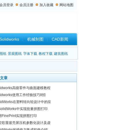
会员登录
会员注册
加入收藏
网站地图
Solidworks
机械制图
CAD新闻
设计杂谈
图纸
景观图纸
字体下载
教程下载
建筑图纸
文章
olidworks高级零件与曲面建模教程
lidworks使用工作经验技巧8招
olidWorks在塑料转向轮设计中的应
SolidWorks中实现批量拼图打印
FinePrint实现拼图打印
控彩显玻壳屏压机参数化设计及虚
olidWorks的插件与集成软件介绍