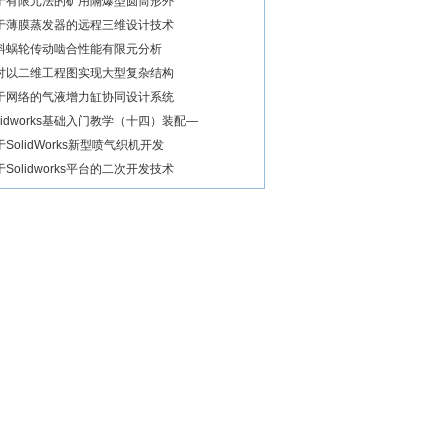
于有限元法的矿用隔爆型圆筒形外
于薄膜蒸发器的远程三维设计技术
料蜗轮传动啮合性能有限元分析
讨以二维工程图实现大型复杂结构
于网络的气液增力缸协同设计系统
olidworks基础入门教学（十四）装配—
于SolidWorks新型喷气织机开发
于Solidworks平台的二次开发技术