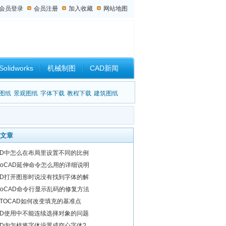
会员登录
会员注册
加入收藏
网站地图
Solidworks
机械制图
CAD新闻
设计杂谈
图纸
景观图纸
字体下载
教程下载
建筑图纸
文章
AD中怎么在布局里设置不同的比例
utoCAD延伸命令怎么用的详细说明
AD打开图形时说没有找到字体的解
utoCAD命令行显示乱码的修复方法
UTOCAD如何改变填充的基准点
AD使用中不能连续选择对象的问题
AD内怎样将字体设置成空心字体?