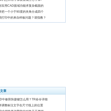
何应用CAD面域功能求复杂截面的
样把一个小于90度的夹角分成四个
局打印中的来自样板问题？请指教？
文章
AD中修剪快捷键怎么用？TR命令详细
样调整标注文字在尺寸线上的位置