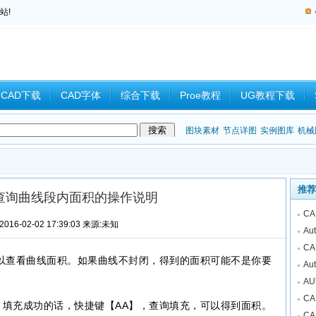
站!
CAD下载
CAD字体
综合下载
Proe教程
UG教程下载
教程
中望CAD
Catia教程
CAD习题
CAM
CAD2008
图块素材
节点详图
实例图库
机械
推荐
样查询曲线段内面积的操作说明
C
016-02-02 17:39:03 来源:未知
A
C
，可以查看曲线面积。如果曲线不封闭，得到的面积可能不是你要
A
A
C
，填充成功的话，快捷键【AA】，查询填充，可以得到面积。
C