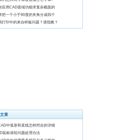
何应用CAD面域功能求复杂截面的
样把一个小于90度的夹角分成四个
局打印中的来自样板问题？请指教？
文章
CAD中弧形和直线怎样闭合的详细
AD鼠标滚轮问题处理办法