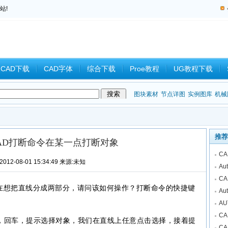
站!
CAD下载
CAD字体
综合下载
Proe教程
UG教程下载
教程
中望CAD
Catia教程
CAD习题
CAM
CAD2008
图块素材
节点详图
实例图库
机械
推荐
AD打断命令在某一点打断对象
C
012-08-01 15:34:49 来源:未知
A
C
现在想把直线分成两部分，请问该如何操作？打断命令的快捷键
A
A
C
” ，回车，提示选择对象，我们在直线上任意点击选择，接着提
C