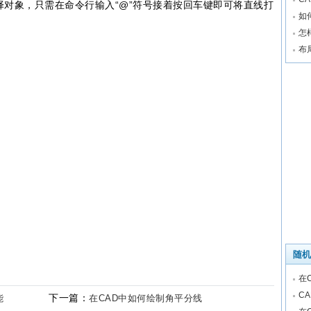
对象，只需在命令行输入“@”符号接着按回车键即可将直线打
如
怎
布
随机
在
C
下一篇：
能
在CAD中如何绘制角平分线