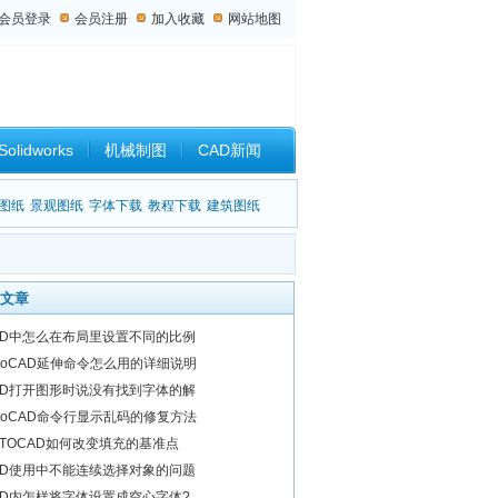
会员登录
会员注册
加入收藏
网站地图
Solidworks
机械制图
CAD新闻
设计杂谈
图纸
景观图纸
字体下载
教程下载
建筑图纸
文章
AD中怎么在布局里设置不同的比例
utoCAD延伸命令怎么用的详细说明
AD打开图形时说没有找到字体的解
utoCAD命令行显示乱码的修复方法
UTOCAD如何改变填充的基准点
AD使用中不能连续选择对象的问题
AD内怎样将字体设置成空心字体?