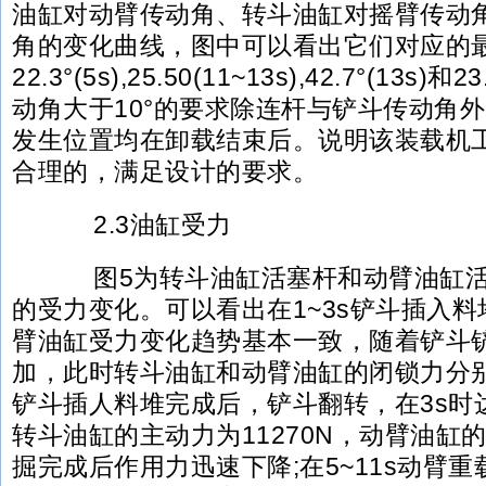
油缸对动臂传动角、转斗油缸对摇臂传动
角的变化曲线，图中可以看出它们对应的
22.3°(5s),25.50(11~13s),42.7°(13s)
动角大于10°的要求除连杆与铲斗传动角
发生位置均在卸载结束后。说明该装载机
合理的，满足设计的要求。
2.3油缸受力
图5为转斗油缸活塞杆和动臂油缸活
的受力变化。可以看出在1~3s铲斗插入
臂油缸受力变化趋势基本一致，随着铲斗
加，此时转斗油缸和动臂油缸的闭锁力分别为2
铲斗插人料堆完成后，铲斗翻转，在3s时
转斗油缸的主动力为11270N，动臂油缸的
掘完成后作用力迅速下降;在5~11s动臂