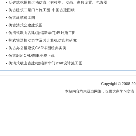
反铲式挖掘机运动仿真（有模型、动画、参数设置、包络图
仿古建筑二层门市施工图 中国古建图纸
仿古建筑施工图
仿古清式公建建筑图
仿清式歇山古建(微缩新华门)设计施工图
带式输送机动力学及其计算机仿真的研究
仿古办公楼建筑CAD详图经典实例
仿古厕所CAD图纸免费下载
仿清式歇山古建(微缩新华门)cad设计施工图
Copyright © 2008-2
本站内容均来源自网络，仅供大家学习交流