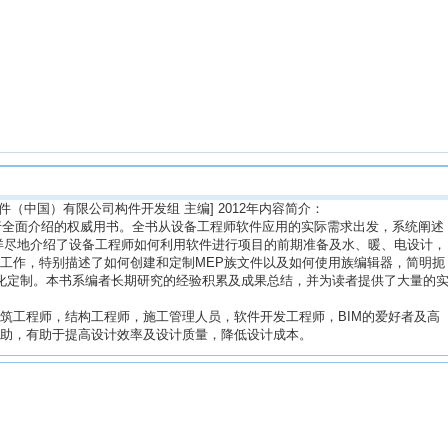
[欧特克软件（中国）有限公司构件开发组 主编] 2012年内容简介：
?MEP进行全面介绍的权威用书。全书从设备工程师软件应用的实际需求出发，系统阐述
2的各大功能，详尽地介绍了设备工程师如何利用软件进行项目的前期准备及水、暖、电设计，
工作，特别描述了如何创建和定制MEP族文件以及如何使用族编辑器，简明扼
级个性化定制。本书系编者长期研究的经验积累及成果总结，并为读者提供了大量的
筑工程师，结构工程师，施工管理人员，软件开发工程师，BIM的爱好者及高
助，有助于提高设计效率及设计质量，降低设计成本。