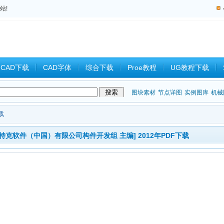
站!
CAD下载
CAD字体
综合下载
Proe教程
UG教程下载
教程
中望CAD
Catia教程
CAD习题
CAM
CAD2008
图块素材
节点详图
实例图库
机械
载
宝典 [欧特克软件（中国）有限公司构件开发组 主编] 2012年PDF下载