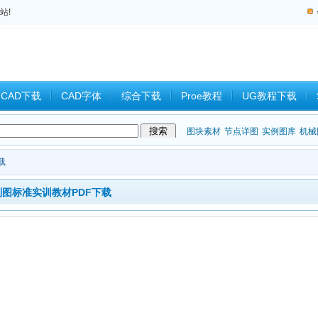
站!
CAD下载
CAD字体
综合下载
Proe教程
UG教程下载
教程
中望CAD
Catia教程
CAD习题
CAM
CAD2008
图块素材
节点详图
实例图库
机械
载
版电气制图标准实训教材PDF下载