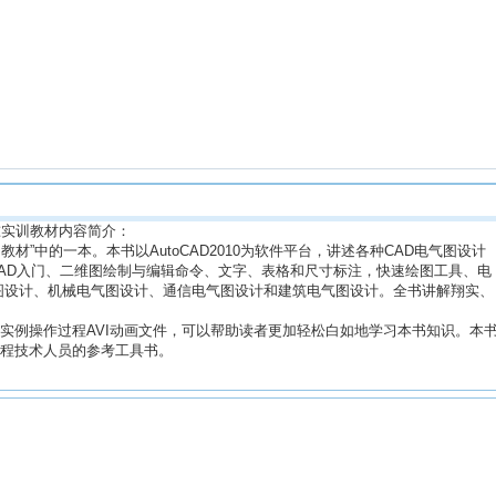
制图标准实训教材内容简介：
荐培训教材”中的一本。本书以AutoCAD2010为软件平台，讲述各种CAD电气图设计
CAD入门、二维图绘制与编辑命令、文字、表格和尺寸标注，快速绘图工具、电
图设计、机械电气图设计、通信电气图设计和建筑电气图设计。全书讲解翔实、
实例操作过程AVI动画文件，可以帮助读者更加轻松白如地学习本书知识。本
程技术人员的参考工具书。