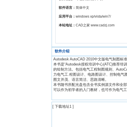
软件语言：
简体中文
应用平台：
windows xp/vista/win7/
本站地址：
CAD之家 www.cadzj.com
软件介绍
Autodesk AutoCAD 2010中文版电气
本书是“Autodesk授权培训中心(ATC)推
的绘制方法。包括电气工程制图规则、Auto
力电气工.程图设计、电路图设计、控制电气
图文并茂、语言简洁、思路清晰。
本书随书所配光盘包含全书实例源文件和全部
可以作为初学者的入门教材，也可作为电气工
[
下载地址1
]