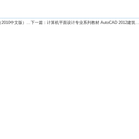
0中文版）PDF下载
下一篇：
计算机平面设计专业系列教材 AutoCAD 2012建筑及室内装饰绘图基础PDF下载