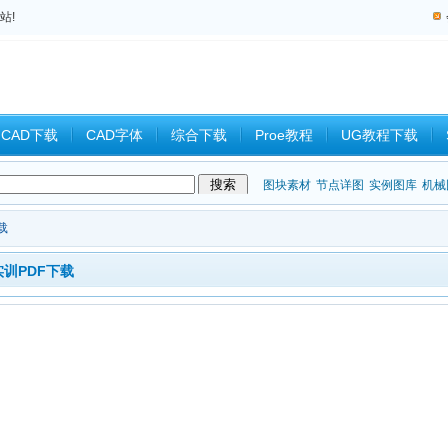
站!
CAD下载
CAD字体
综合下载
Proe教程
UG教程下载
教程
中望CAD
Catia教程
CAD习题
CAM
CAD2008
图块素材
节点详图
实例图库
机械
载
实训PDF下载